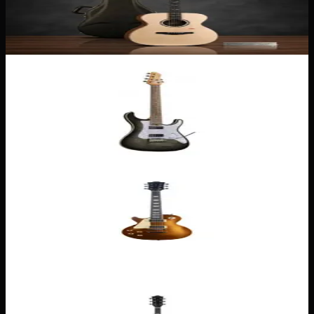
Kepma A1
1 399,00 €
Solid Body
Eko Aurora 400 — Gris
Gris
Sunburst
389,00 €
Solid Body
Eko LS300 LH
259,00 €
Solid Body
Eko LS300 — Noir