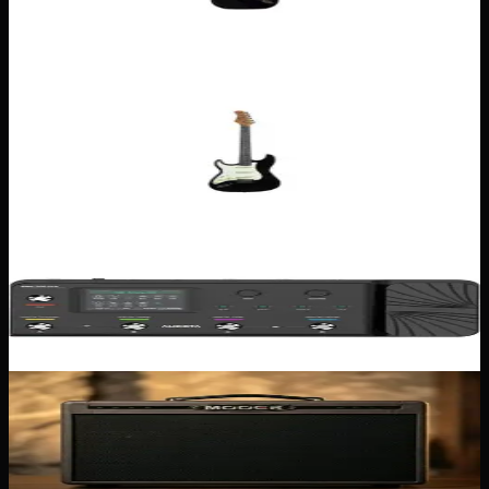
Noir
Sunburst
169,00 €
Solid Body
Eko S300 version gaucher — Noir
Noir
Sunburst
179,00 €
Pédaliers numériques
Audota AME-200 PRO
119,00 €
Amplis guitares acoustiques
MOOER SD50a