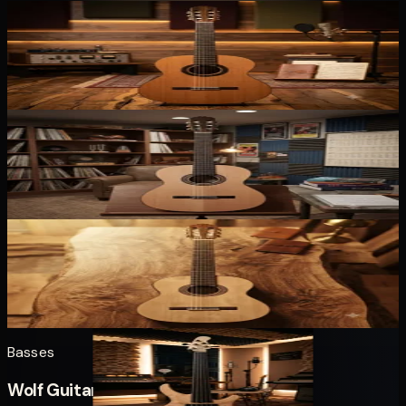
Classique
Prodipe Student Eq
399,00 €
Classique
Prodipe Student
299,00 €
Classique
Prodipe Primera
149,00 €
Basses
Wolf Guitars WB5 fretless 32"