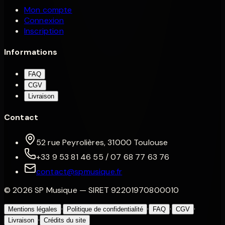
Mon compte
Connexion
Inscription
Informations
FAQ
CGV
Livraison
Contact
52 rue Peyrolières, 31000 Toulouse
+33 9 53 81 46 55 / 07 68 77 63 76
contact@spmusique.fr
©
2026
SP Musique
— SIRET
92201970800010
·
·
·
·
Mentions légales
Politique de confidentialité
FAQ
CGV
·
Livraison
Crédits du site