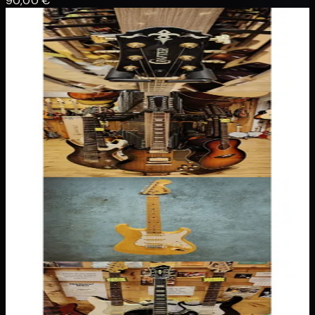
90,00 €
Hollow Body
Crafter SAT-TMBK
600,00 €
Guitares
Gibson SG 12 cordes
2 500,00 €
Guitares
Stratocaster Morris
590,00 €
Guitares
Hagstrom HJ 800