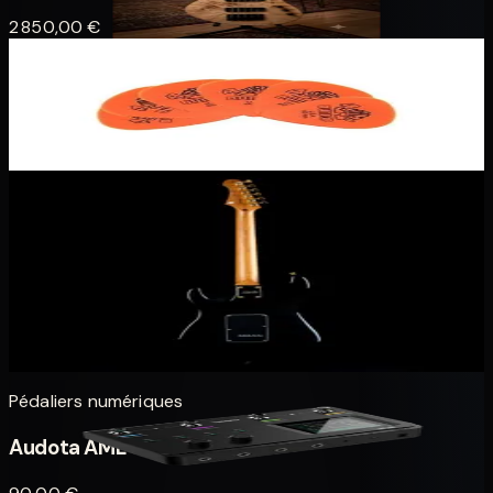
2 850,00 €
Accessoires
Médiators standard
1,00 €
Solid Body
Jet JS-380 — Noir
Blanc cassé
Noir
Rouge
395,00 €
Pédaliers numériques
Audota AME-200