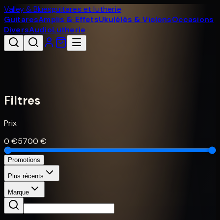
Valley & Blues
guitares et lutherie
Guitares
Amplis & Effets
Ukulélés & Violons
Occasions
Divers
Audio
Lutherie
Filtres
Prix
0
€
5700
€
Promotions
Plus récents
Marque