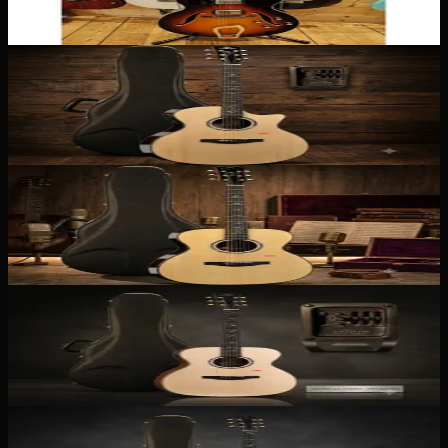
1 090,00 €
Électro-acoustique
Kepma B1E
1 999,00 €
Folks
Kepma B1
1 699,00 €
Électro-acoustique
Kepma A1E
1 749,00 €
Folks