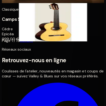
249,00 €
Classique
Camps SP-6 — Epicéa
Cèdre
Epicéa
999,00 €
Page
1
/
15
Suivant
Réseaux sociaux
Retrouvez-nous en ligne
Coulisses de l'atelier, nouveautés en magasin et coups de
cœur — suivez Valley & Blues sur vos réseaux préférés.