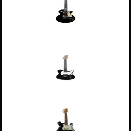
Bleu
Jaune
Noir
Rouge
Sunburst
249,00 €
Solid Body
Eko TL300 — Noir
Jaune
Noir
Sunburst
139,00 €
Solid Body
Eko ST350 et ST351 — Noir
Mint