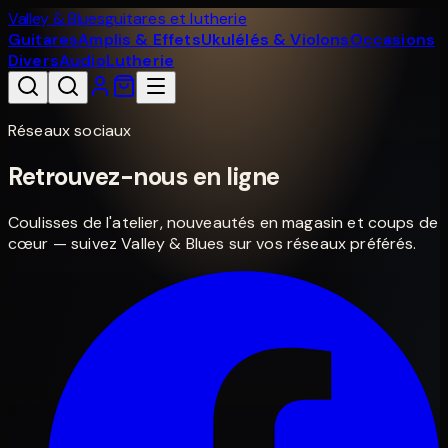
Valley & Blues
guitares et lutherie
Guitares
Amplis & Effets
Ukulélés & Violons
Occasions
Divers
Audio
Lutherie
Réseaux sociaux
Retrouvez-nous en ligne
Coulisses de l'atelier, nouveautés en magasin et coups de
cœur — suivez Valley & Blues sur vos réseaux préférés.