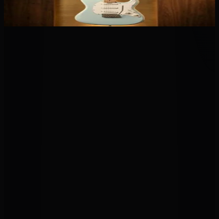
Sterling Cutlass CT30SSS-DBL-M1
375,00 €
449,00 €
En promo !
Électro-acoustique
TAKAMINE - P3NC
1 290,00 €
1 390,00 €
En promo !
Micros
Micro NVTone Interne — Beige
Beige
Blanc cassé
Marron
Noir
Tobaco sunburst
219,00 €
279,00 €