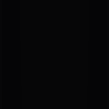
En promo !
Amplis guitares électriques
Revv D20
990,00 €
1 249,00 €
En promo !
Amplis guitares électriques
Ampli Mooer SD30I
219,00 €
299,00 €
En promo !
Amplis guitares électriques
MOOER SD75
285,00 €
405,00 €
En promo !