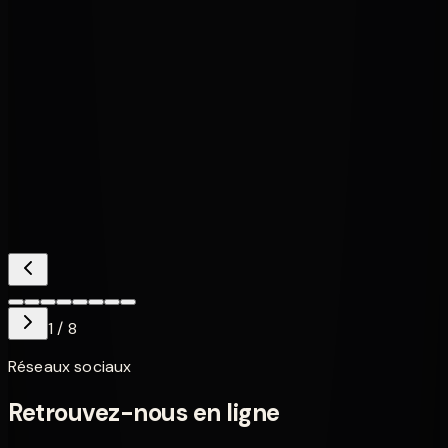
Amplis guitares électriques
MOOER F40I
250,00 €
305,00 €
En promo !
Amplis guitares électriques
Ampli Mooer SD30
179,00 €
279,00 €
1
/
8
Réseaux sociaux
Retrouvez-nous en ligne