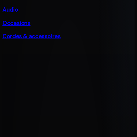
Audio
Occasions
Cordes & accessoires
Guitares
Ukulélés & Violons
Amplis & Effets