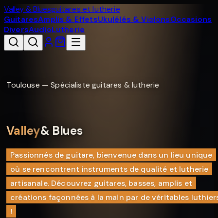
Valley & Blues
guitares et lutherie
Guitares
Amplis & Effets
Ukulélés & Violons
Occasions
Divers
Audio
Lutherie
Toulouse — Spécialiste guitares & lutherie
Valley
& Blues
Passionnés de guitare, bienvenue dans un lieu unique
où se rencontrent instruments de qualité et lutherie
artisanale. Découvrez guitares, basses, amplis et
créations façonnées à la main par de véritables luthier
!