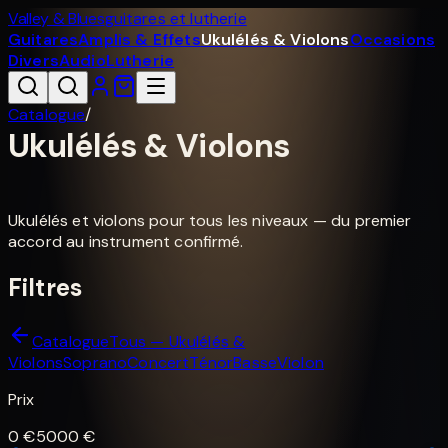
Valley & Blues
guitares et lutherie
Guitares
Amplis & Effets
Ukulélés & Violons
Occasions
Divers
Audio
Lutherie
Catalogue
/
Ukulélés & Violons
Ukulélés et violons pour tous les niveaux — du premier
accord au instrument confirmé.
Filtres
Catalogue
Tous — Ukulélés &
Violons
Soprano
Concert
Ténor
Basse
Violon
Prix
0
€
5000
€