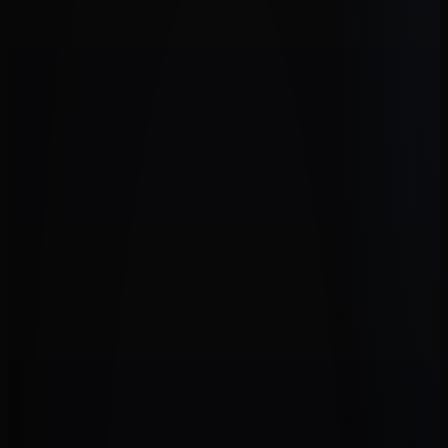
Makala Concert Ukulélé Pack
125,00 €
En promo !
Concert
Ukulélé Valley & Blues épicéa
60,00 €
85,00 €
Concert
Blue Stained Meranti, Concert Stock B
93,75 €
Soprano
Bundle KA-15, Soprano, Mahogany (Housse, tuner,
cordes et courroies)