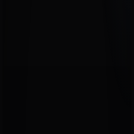
132,00 €
Concert
Burled Meranti, Tenor électro-acoustique
103,00 €
Ténor
Burled Meranti, Tenor électro-acoustique
145,00 €
Concert
Burled Meranti, Concert électro-acoustique
155,00 €
Concert