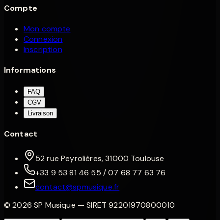
Compte
Mon compte
Connexion
Inscription
Informations
FAQ
CGV
Livraison
Contact
52 rue Peyrolières, 31000 Toulouse
+33 9 53 81 46 55 / 07 68 77 63 76
contact@spmusique.fr
©
2026
SP Musique
— SIRET
92201970800010