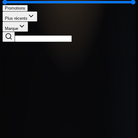
Promotions
Plus récents
Marque
Concert
Korala UKC-730-CE
235,00 €
Violon
Violon Oqan OV-100
165,00 €
Concert