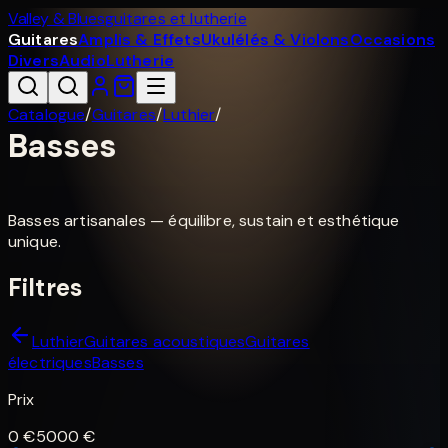
Valley & Blues
guitares et lutherie
Guitares
Amplis & Effets
Ukulélés & Violons
Occasions
Divers
Audio
Lutherie
Catalogue
/
Guitares
/
Luthier
/
Basses
Basses artisanales — équilibre, sustain et esthétique
unique.
Filtres
Luthier
Guitares acoustiques
Guitares
électriques
Basses
Prix
0
€
5000
€