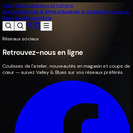
Valley & Blues
guitares et lutherie
Guitares
Amplis & Effets
Ukulélés & Violons
Occasions
Divers
Audio
Lutherie
Réseaux sociaux
Retrouvez-nous en ligne
Coulisses de l'atelier, nouveautés en magasin et coups de
cœur — suivez Valley & Blues sur vos réseaux préférés.