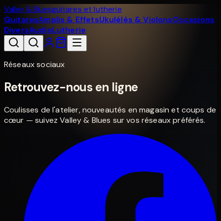
Valley & Blues
guitares et lutherie
Guitares
Amplis & Effets
Ukulélés & Violons
Occasions
Divers
Audio
Lutherie
Réseaux sociaux
Retrouvez-nous en ligne
Coulisses de l'atelier, nouveautés en magasin et coups de
cœur — suivez Valley & Blues sur vos réseaux préférés.