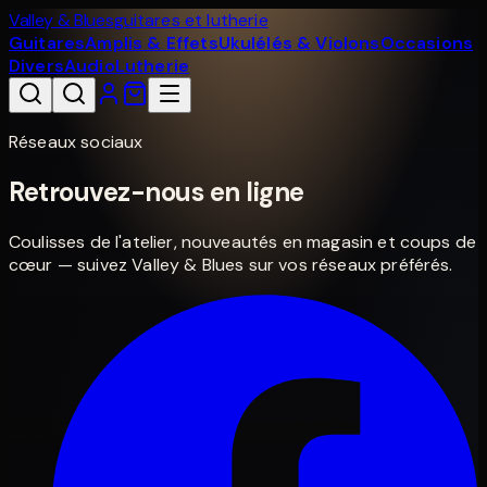
Valley & Blues
guitares et lutherie
Guitares
Amplis & Effets
Ukulélés & Violons
Occasions
Divers
Audio
Lutherie
Réseaux sociaux
Retrouvez-nous en ligne
Coulisses de l'atelier, nouveautés en magasin et coups de
cœur — suivez Valley & Blues sur vos réseaux préférés.