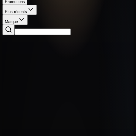
Promotions
Plus récents
Marque
Guitares
Gibson SG 12 cordes
2 500,00 €
Guitares
Stratocaster Morris
590,00 €
Guitares
Hagstrom HJ 800