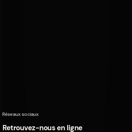
300,00 €
Guitares
Gibson Les Paul Show Traditional Premium 2014
2 400,00 €
Guitares
Ibanez AR Standard
620,00 €
Guitares
Gibson ES 335
2 800,00 €
Réseaux sociaux
Retrouvez-nous en ligne