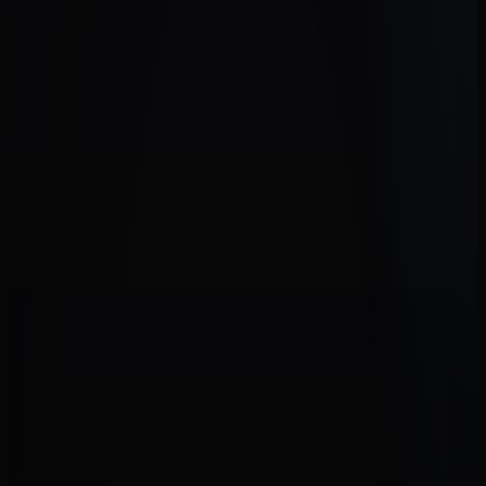
1 090,00 €
Guitares
Godin Multiac Duet Ambiance
1 390,00 €
Guitares
Cuenca 40-R
520,00 €
Guitares
Epiphone Les Paul Spécial II
320,00 €
Guitares