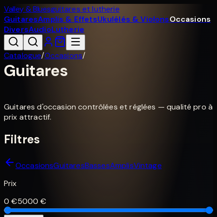
Valley & Blues
guitares et lutherie
Guitares
Amplis & Effets
Ukulélés & Violons
Occasions
Divers
Audio
Lutherie
Catalogue
/
Occasions
/
Guitares
Guitares d'occasion contrôlées et réglées — qualité pro à
prix attractif.
Filtres
Occasions
Guitares
Basses
Amplis
Vintage
Prix
0
€
5000
€