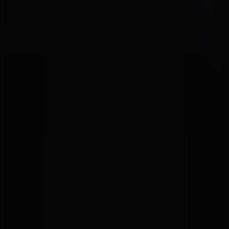
Brian May black special
1 250,00 €
Guitares
Les Paul Custom Epiphone BlackBack Pro, Antique
Ivory
690,00 €
Guitares
Gretsh Reverend Horton 6120
3 600,00 €
Guitares
Samick SR 660