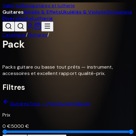
Valley & Blues
guitares et lutherie
Guitares
Amplis & Effets
Ukulélés & Violons
Occasions
Divers
Audio
Lutherie
Catalogue
/
Guitares
/
Pack
Packs guitare ou basse tout prêts — instrument,
accessoires et excellent rapport qualité-prix.
Filtres
Guitares
Tous — Pack
Guitares
Basse
Prix
0
€
5000
€