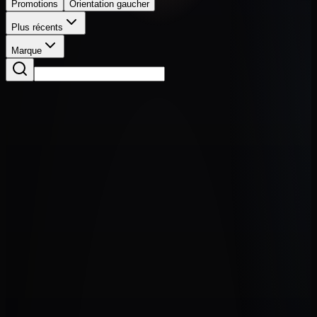
Promotions
Orientation gaucher
Plus récents
Marque
Guitares
Pack 4
450,00 €
Guitares
Pack 3
315,00 €
Guitares
Pack 2 — Vert