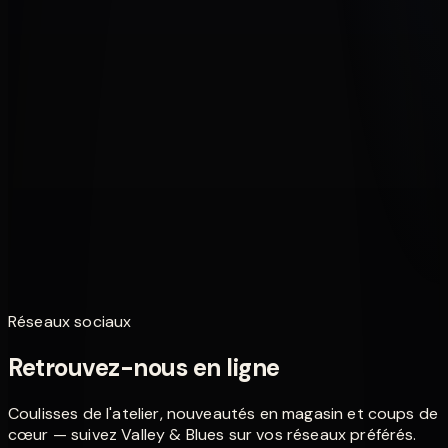
Blanc cassé
Bleu
Noir
Rose
Rouge
Tobaco sunburst
Vert
395,00 €
Guitares
Pack 1
375,00 €
Réseaux sociaux
Retrouvez-nous en ligne
Coulisses de l'atelier, nouveautés en magasin et coups de
cœur — suivez Valley & Blues sur vos réseaux préférés.